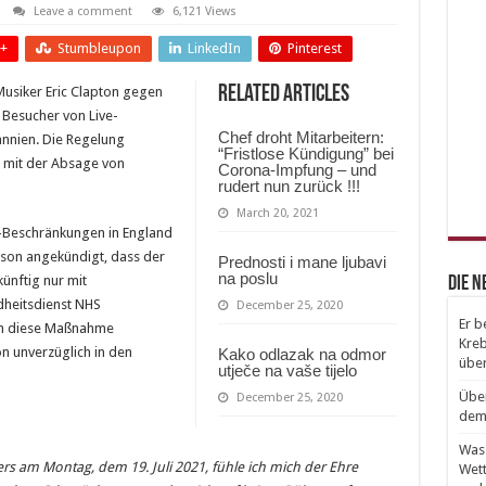
Leave a comment
6,121 Views
+
Stumbleupon
LinkedIn
Pinterest
Related Articles
 Musiker Eric Clapton gegen
Besucher von Live-
Chef droht Mitarbeitern:
annien. Die Regelung
“Fristlose Kündigung” bei
t mit der Absage von
Corona-Impfung – und
rudert nun zurück !!!
March 20, 2021
Beschränkungen in England
nson angekündigt, dass der
Prednosti i mane ljubavi
na poslu
ünftig nur mit
Die 
heitsdienst NHS
December 25, 2020
Er b
en diese Maßnahme
Kreb
ton unverzüglich in den
Kako odlazak na odmor
über
utječe na vaše tijelo
Über
December 25, 2020
dem 
Was 
s am Montag, dem 19. Juli 2021, fühle ich mich der Ehre
Wett