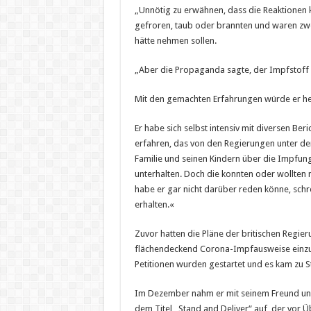
„Unnötig zu erwähnen, dass die Reaktionen
gefroren, taub oder brannten und waren zwei
hätte nehmen sollen.
„Aber die Propaganda sagte, der Impfstoff se
Mit den gemachten Erfahrungen würde er he
Er habe sich selbst intensiv mit diversen Ber
erfahren, das von den Regierungen unter den
Familie und seinen Kindern über die Impfun
unterhalten. Doch die konnten oder wollten ni
habe er gar nicht darüber reden könne, schre
erhalten.«
Zuvor hatten die Pläne der britischen Regi
flächendeckend Corona-Impfausweise einzuf
Petitionen wurden gestartet und es kam zu S
Im Dezember nahm er mit seinem Freund und
dem Titel „Stand and Deliver“ auf, der vor 