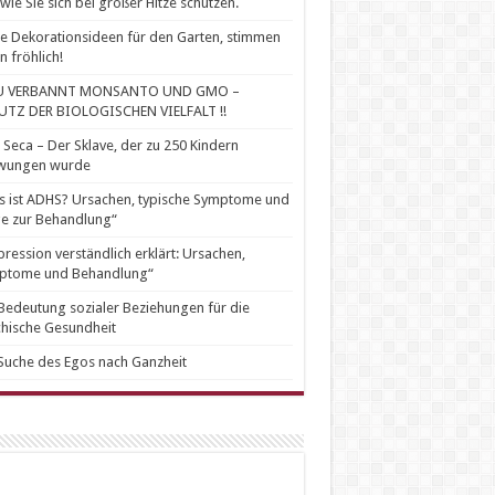
wie Sie sich bei großer Hitze schützen.
e Dekorationsideen für den Garten, stimmen
n fröhlich!
U VERBANNT MONSANTO UND GMO –
UTZ DER BIOLOGISCHEN VIELFALT !!
 Seca – Der Sklave, der zu 250 Kindern
wungen wurde
 ist ADHS? Ursachen, typische Symptome und
e zur Behandlung“
ression verständlich erklärt: Ursachen,
ptome und Behandlung“
Bedeutung sozialer Beziehungen für die
hische Gesundheit
Suche des Egos nach Ganzheit