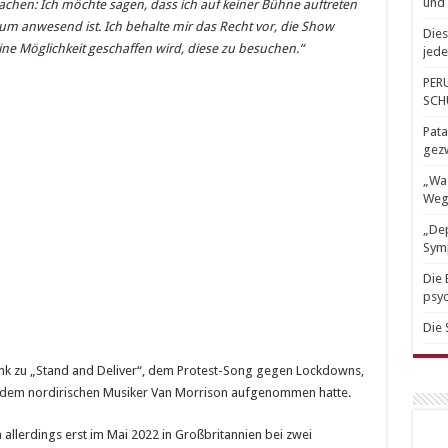
und 
achen: Ich möchte sagen, dass ich auf keiner Bühne auftreten
kum anwesend ist. Ich behalte mir das Recht vor, die Show
Dies
ne Möglichkeit geschaffen wird, diese zu besuchen.“
jede
PER
SCH
Pata
gez
„Was
Weg
„Dep
Sym
Die 
psyc
Die 
Link zu „Stand and Deliver“, dem Protest-Song gegen Lockdowns,
 dem nordirischen Musiker Van Morrison aufgenommen hatte.
 allerdings erst im Mai 2022 in Großbritannien bei zwei