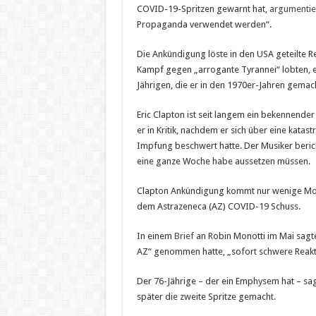
COVID-19-Spritzen gewarnt hat,
argumentie
Propaganda verwendet werden“.
Die Ankündigung löste in den USA geteilte 
Kampf gegen „arrogante Tyrannei“ lobten, e
Jährigen, die er in den 1970er-Jahren gemach
Eric Clapton ist seit langem ein bekennende
er in Kritik, nachdem er sich über eine kata
Impfung beschwert hatte. Der Musiker beric
eine ganze Woche habe aussetzen müssen.
Clapton Ankündigung kommt nur wenige Mo
dem Astrazeneca (AZ) COVID-19 Schuss.
In einem
Brief
an Robin Monotti im Mai sagte
AZ“ genommen hatte, „sofort schwere Reakti
Der 76-Jährige – der ein Emphysem hat – s
später die zweite Spritze gemacht.