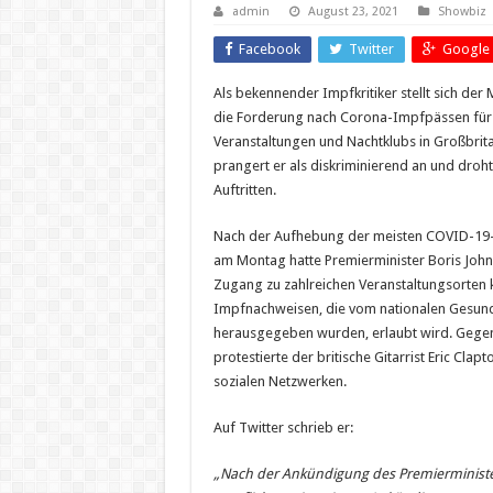
admin
August 23, 2021
Showbiz
Facebook
Twitter
Google 
Als bekennender Impfkritiker stellt sich der
die Forderung nach Corona-Impfpässen für 
Veranstaltungen und Nachtklubs in Großbrit
prangert er als diskriminierend an und droh
Auftritten.
Nach der Aufhebung der meisten COVID-19-
am Montag hatte Premierminister Boris Joh
Zugang zu zahlreichen Veranstaltungsorten k
Impfnachweisen, die vom nationalen Gesund
herausgegeben wurden, erlaubt wird. Geg
protestierte der britische Gitarrist Eric Clap
sozialen Netzwerken.
Auf Twitter schrieb er:
„Nach der Ankündigung des Premierminister