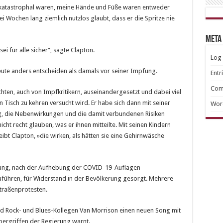
 katastrophal waren, meine Hände und Füße waren entweder
 Wochen lang ziemlich nutzlos glaubt, dass er die Spritze nie
META
i für alle sicher“, sagte Clapton.
Log 
ute anders entscheiden als damals vor seiner Impfung.
Entr
Com
ichten, auch von Impfkritikern, auseinandergesetzt und dabei viel
 Tisch zu kehren versucht wird. Er habe sich dann mit seiner
Wor
g, die Nebenwirkungen und die damit verbundenen Risiken
cht recht glauben, was er ihnen mitteilte. Mit seinen Kindern
ibt Clapton, »die wirken, als hätten sie eine Gehirnwäsche
erung, nach der Aufhebung der COVID-19-Auflagen
ühren, für Widerstand in der Bevölkerung gesorgt. Mehrere
traßenprotesten.
 Rock- und Blues-Kollegen Van Morrison einen neuen Song mit
Übergriffen der Regierung warnt.