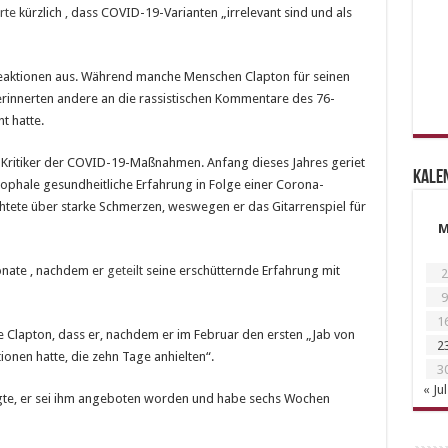
rte
kürzlich
,
dass COVID-19-Varianten „irrelevant sind und als
Reaktionen aus. Während manche Menschen Clapton für seinen
rinnerten andere an die rassistischen Kommentare des 76-
t hatte.
r Kritiker der COVID-19-Maßnahmen. Anfang dieses Jahres geriet
Kale
strophale gesundheitliche Erfahrung in Folge einer Corona-
htete über starke Schmerzen, weswegen er das Gitarrenspiel für
nate , nachdem er
geteilt
seine erschütternde Erfahrung mit
2
9
1
 Clapton, dass er, nachdem er im Februar den ersten „Jab von
2
onen hatte, die zehn Tage anhielten“.
3
« Jul
agte, er sei ihm angeboten worden und habe sechs Wochen