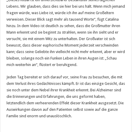
Lebens. Wir glauben, dass dies sie hier bei uns hält. Wenn mich jemand
fragen würde, was Liebe ist, würde ich ihn auf meine Großeltern
verweisen. Dieser Blick sagt mehr als tausend Worte“, fügt Catalina
hinzu. In dem Video ist deutlich zu sehen, dass die Großmutter ihren
Mann erkennt und sie beginnt zu strahlen, wenn sie ihn sieht und er
versucht, sie mit einem Witz zu unterhalten. Der Großvater ist sich
bewusst, dass dieser euphorische Moment jederzeit verschwinden
kann; dass seine Geliebte ihn vielleicht nicht mehr erkennt, aber er wird
bleiben, solange noch ein Funken Leben in ihren Augen ist: „Schau
mich weiterhin an“, flüstert er beruhigend.
Jeden Tag bereitet er sich darauf vor, seine Frau zu besuchen, die mit
dem Verlust ihres Gedächtnisses kämpft. Er ist das einzige Gesicht, das
sie noch unter dem Nebel ihrer Krankheit erkennt. Bei Alzheimer sind
die Erinnerungen und Erfahrungen, die uns geformt haben,
letztendlich dem verheerenden Effekt dieser Krankheit ausgesetzt. Die
Auswirkungen davon auf den Patienten selbst sowie auf die ganze
Familie sind enorm und unauslöschlich.