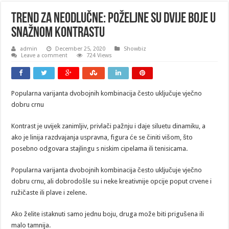
Trend za neodlučne: Poželjne su dvije boje u
snažnom kontrastu
admin
December 25, 2020
Showbiz
Leave a comment
724 Views
Popularna varijanta dvobojnih kombinacija često uključuje vječno
dobru crnu
Kontrast je uvijek zanimljiv, privlači pažnju i daje siluetu dinamiku, a
ako je linija razdvajanja uspravna, figura će se činiti višom, što
posebno odgovara stajlingu s niskim cipelama ili tenisicama.
Popularna varijanta dvobojnih kombinacija često uključuje vječno
dobru crnu, ali dobrodošle su i neke kreativnije opcije poput crvene i
ružičaste ili plave i zelene.
Ako želite istaknuti samo jednu boju, druga može biti prigušena ili
malo tamnija.