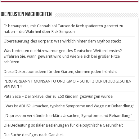
Die neusten Nachrichten
Er behauptete, mit Cannabisöl Tausende Krebspatienten gerettet zu
haben – die Wahrheit über Rick Simpson
Übersäuerung des Körpers: Was wirklich hinter dem Mythos steckt
Was bedeuten die Hitzewarnungen des Deutschen Wetterdienstes?
Erfahren Sie, wann gewarnt wird und wie Sie sich bei großer Hitze
schützen.
Diese Dekorationsideen für den Garten, stimmen jeden fröhlich!
PERU VERBANNT MONSANTO UND GMO – SCHUTZ DER BIOLOGISCHEN
VIELFALT !!
Pata Seca – Der Sklave, der zu 250 Kindern gezwungen wurde
„Was ist ADHS? Ursachen, typische Symptome und Wege zur Behandlung“
„Depression verständlich erklärt: Ursachen, Symptome und Behandlung“
Die Bedeutung sozialer Beziehungen für die psychische Gesundheit
Die Suche des Egos nach Ganzheit