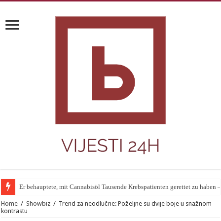
Er behauptete, mit Cannabisöl Tausende Krebspatienten gerettet zu haben 
Home
/
Showbiz
/
Trend za neodlučne: Poželjne su dvije boje u snažnom
kontrastu