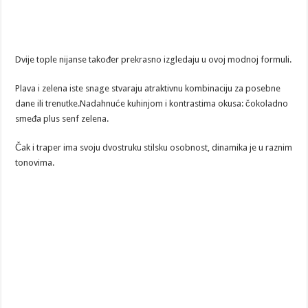
Dvije tople nijanse također prekrasno izgledaju u ovoj modnoj formuli.
Plava i zelena iste snage stvaraju atraktivnu kombinaciju za posebne
dane ili trenutke.Nadahnuće kuhinjom i kontrastima okusa: čokoladno
smeđa plus senf zelena.
Čak i traper ima svoju dvostruku stilsku osobnost, dinamika je u raznim
tonovima.