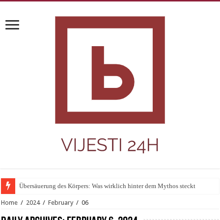
Übersäuerung des Körpers: Was wirklich hinter dem Mythos steckt
Home
/
2024
/
February
/
06