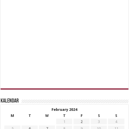
Kalendar
February 2024
M
T
W
T
F
S
S
1
2
3
4
5
6
7
8
9
10
11