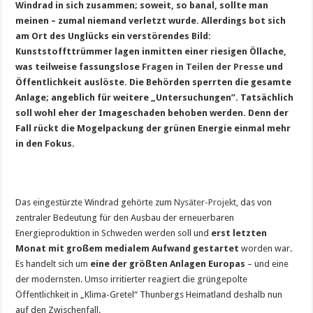
Windrad in sich zusammen; soweit, so banal, sollte man
meinen – zumal niemand verletzt wurde. Allerdings bot sich
am Ort des Unglücks ein verstörendes Bild:
Kunststoffttrümmer lagen inmitten einer riesigen Öllache,
was teilweise fassungslose
Fragen in Teilen der Presse
und
Öffentlichkeit auslöste. Die Behörden sperrten die gesamte
Anlage; angeblich für weitere „Untersuchungen”. Tatsächlich
soll wohl eher der Imageschaden behoben werden. Denn der
Fall rückt die Mogelpackung der grünen Energie einmal mehr
in den Fokus.
Das eingestürzte Windrad gehörte zum
Nysäter-Projekt
, das von
zentraler Bedeutung für den Ausbau der erneuerbaren
Energieproduktion in Schweden werden soll und
erst letzten
Monat mit großem medialem Aufwand gestartet
worden war.
Es handelt sich um
eine der größten Anlagen Europas
– und eine
der modernsten. Umso irritierter reagiert die grüngepolte
Öffentlichkeit in „Klima-Gretel“ Thunbergs Heimatland deshalb nun
auf den Zwischenfall.