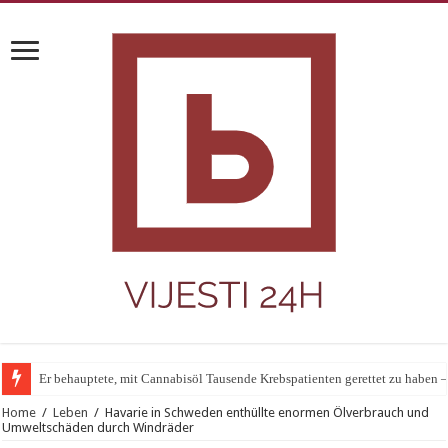
Er behauptete, mit Cannabisöl Tausende Krebspatienten gerettet zu haben 
Home
/
Leben
/
Havarie in Schweden enthüllte enormen Ölverbrauch und
Umweltschäden durch Windräder