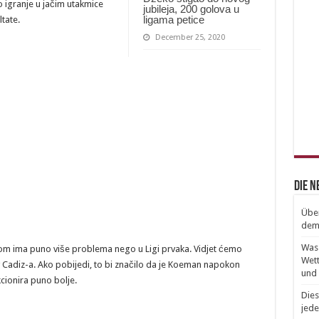
o igranje u jačim utakmice
jubileja, 200 golova u
ligama petice
tate.
December 25, 2020
Die 
Über
dem 
Was 
om ima puno više problema nego u Ligi prvaka. Vidjet ćemo
Wett
tiv Cadiz-a. Ako pobijedi, to bi značilo da je Koeman napokon
und 
ionira puno bolje.
Dies
jede