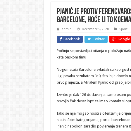
Pjanić je protiv Ferencvaro
Barcelone, hoće li to Koema
admin
December 5, 2020
Sport
Facebook
Twitter
Google 
Počinju se postavljati pitanja o položaju n
katalonskom timu
Nogometaši Barcelone svladali su kao gos
Ligi prvaka rezultatom 3: 0, što ih je dovelo
prvog mjesta, a Miralem Pjanić odigrao je br
Izvršio je čak 126 dodavanja, samo osam p
osvojio čak deset lopti te imao kontakt s lo
Iako se nije mogao nositi s ofenzivnije orij
statističkim kategorijama, portal barcelonanot
Pjanić napokon zaradio povjerenje trenera 