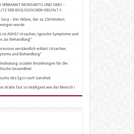
U VERBANNT MONSANTO UND GMO –
UTZ DER BIOLOGISCHEN VIELFALT !!
 Seca – Der Sklave, der zu 250 Kindern
wungen wurde
 ist ADHS? Ursachen, typische Symptome und
e zur Behandlung“
ression verständlich erklärt: Ursachen,
ptome und Behandlung“
Bedeutung sozialer Beziehungen für die
hische Gesundheit
Suche des Egos nach Ganzheit
ie: Krähe fast so intelligent wie der Mensch !