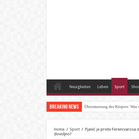
Neuigkeiten
Leben
Sport
Sho
Breaking News
Übersäuerung des Körpers: Was 
Home
/
Sport
/
Pjanić je protiv Ferencvarosa 
dovoljno?