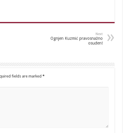
Next
Ognjen Kuzmić pravosnažno
osuđen!
quired fields are marked
*