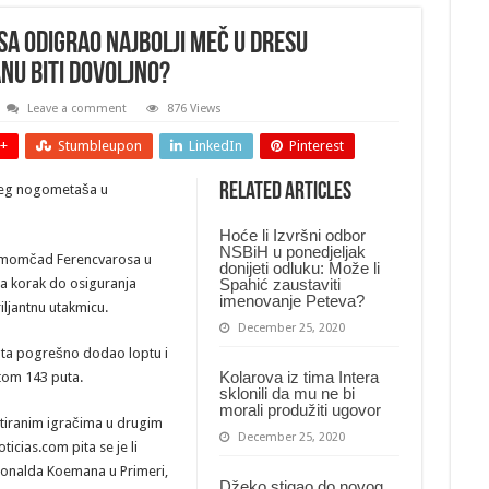
sa odigrao najbolji meč u dresu
nu biti dovoljno?
Leave a comment
876 Views
+
Stumbleupon
LinkedIn
Pinterest
Related Articles
ašeg nogometaša u
Hoće li Izvršni odbor
NSBiH u ponedjeljak
t momčad Ferencvarosa u
donijeti odluku: Može li
 na korak do osiguranja
Spahić zaustaviti
imenovanje Peteva?
iljantnu utakmicu.
December 25, 2020
uta pogrešno dodao loptu i
Kolarova iz tima Intera
ptom 143 puta.
sklonili da mu ne bi
morali produžiti ugovor
entiranim igračima u drugim
December 25, 2020
icias.com pita se je li
Ronalda Koemana u Primeri,
Džeko stigao do novog