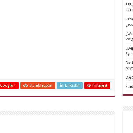
PER
SCH
Pata
gez
„Was
Weg
„Dep
Sym
Die 
psyc
Die 
Google +
Stumbleupon
LinkedIn
Pinterest
Stud