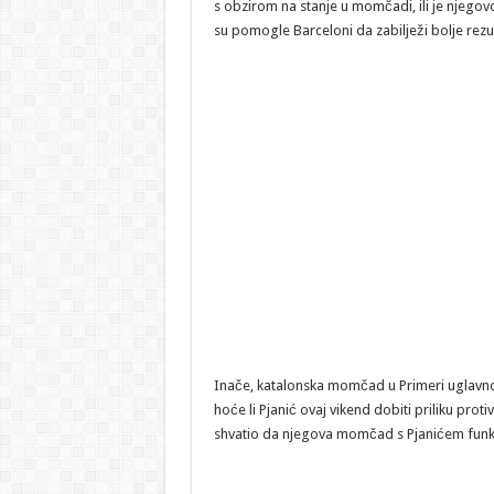
s obzirom na stanje u momčadi, ili je njegov
su pomogle Barceloni da zabilježi bolje rezul
Inače, katalonska momčad u Primeri uglavn
hoće li Pjanić ovaj vikend dobiti priliku pro
shvatio da njegova momčad s Pjanićem funkc