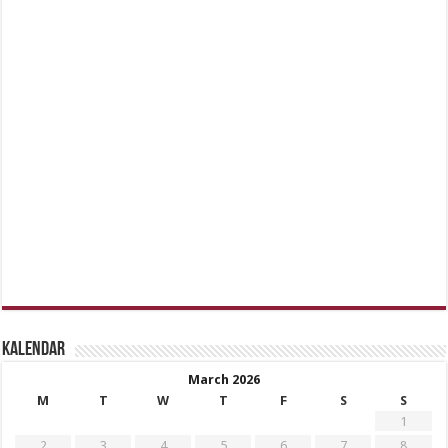
Kalendar
March 2026
M
T
W
T
F
S
S
1
2
3
4
5
6
7
8