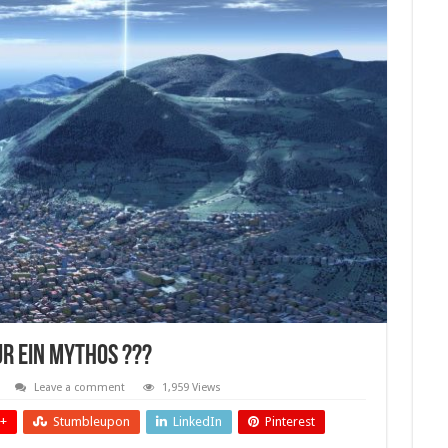
ur ein Mythos ???
Leave a comment
1,959 Views
+
Stumbleupon
LinkedIn
Pinterest