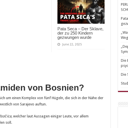
PER
SCH
Pata
gez
Pata Seca – Der Sklave,
„Was
der zu 250 Kindern
gezwungen wurde
Weg
June 22, 2025
„Dep
Sym
Die 
psyc
Die 
Stud
amiden von Bosnien?
sich um einen Komplex von fünf Hügeln, die sich in der Nähe der
westlich von Sarajevo auftun.
isočica
, welcher laut Aussagen einiger Leute, vor allem
en soll.