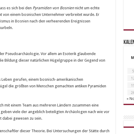
ass es sich bei den
Pyramiden von Bosnien
nicht um echte
ht von einem bosnischen Unternehmer verbreitet wurde. Er
rismus in
Bosnien
nach den verheerenden Ereignissen
kurbeln.
Kale
der Pseudoarchäologie. Vor allem an Esoterik glaubende
ie Bildung dieser natürlichen Hügelgruppe in der Gegend von
5
1
s Leben gerufen, einem bosnisch-amerikanischen
1
 Hügel die größten von Menschen gemachten antiken Pyramiden
2
« N
ch mit einem Team aus mehreren Ländern zusammen eine
geben viele der angeblich beteiligten Archäologen nach wie vor
t dabei gewesen zu sein.
senschaftler dieser Theorie. Bei Untersuchungen der Stätte durch