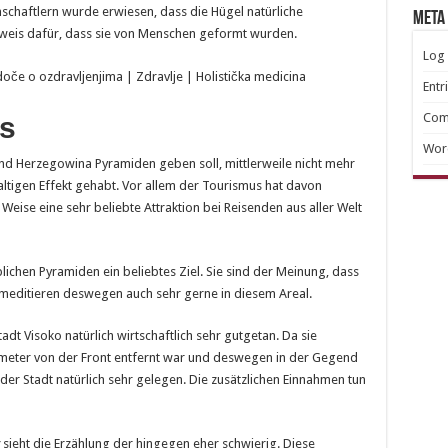
haftlern wurde erwiesen, dass die Hügel natürliche
META
Beweis dafür, dass sie von Menschen geformt wurden.
Log 
Entr
Com
s
Wor
nd Herzegowina Pyramiden geben soll, mittlerweile nicht mehr
altigen Effekt gehabt. Vor allem der Tourismus hat davon
Weise eine sehr beliebte Attraktion bei Reisenden aus aller Welt
ichen Pyramiden ein beliebtes Ziel. Sie sind der Meinung, dass
 meditieren deswegen auch sehr gerne in diesem Areal.
t Visoko natürlich wirtschaftlich sehr gutgetan. Da sie
meter von der Front entfernt war und deswegen in der Gegend
der Stadt natürlich sehr gelegen. Die zusätzlichen Einnahmen tun
sieht die Erzählung der hingegen eher schwierig. Diese