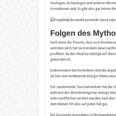
Geologen, Archäologen und anderen Wissensc
Formationen sind. Es gibt also gar keinen 
Folgen des Mytho
Auch wenn die Theorie, dass es in Bosnien u
vertreten wird, hat sie trotzdem einen nachh
profitiert, da das
Visočica-Gebirge
auf diese 
geworden ist.
Insbesondere bei Esoterikern sind die angebl
sie hier eine wohltuende Energie fühlen und
Der zunehmende Touristenverkehr hat der Stad
während des
Bosnienkriegs
nur wenige Kilo
viele Landflächen zerstört wurden, kam dies 
dem kleinen Ort also auf jeden Fall gut.
Die
European Association of Archaeologists