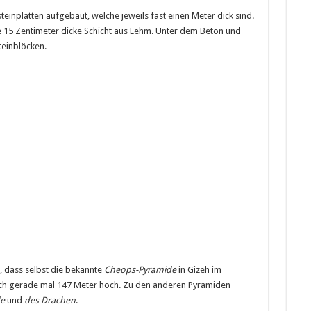
teinplatten aufgebaut, welche jeweils fast einen Meter dick sind.
e 15 Zentimeter dicke Schicht aus Lehm. Unter dem Beton und
teinblöcken.
, dass selbst die bekannte
Cheops-Pyramide
in Gizeh im
mlich gerade mal 147 Meter hoch. Zu den anderen Pyramiden
de
und
des Drachen
.