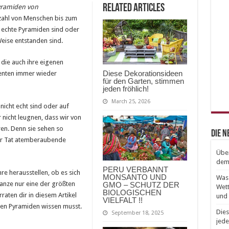
Related Articles
yramiden von
elzahl von Menschen bis zum
t echte Pyramiden sind oder
Weise entstanden sind.
die auch ihre eigenen
Diese Dekorationsideen
enten immer wieder
für den Garten, stimmen
jeden fröhlich!
March 25, 2026
nicht echt sind oder auf
 nicht leugnen, dass wir von
ren. Denn sie sehen so
Die 
der Tat atemberaubende
Über
dem 
PERU VERBANNT
hre herausstellen, ob es sich
MONSANTO UND
Was 
anze nur eine der größten
GMO – SCHUTZ DER
Wett
BIOLOGISCHEN
raten dir in diesem Artikel
und 
VIELFALT !!
chen Pyramiden wissen musst.
Dies
September 18, 2025
jede